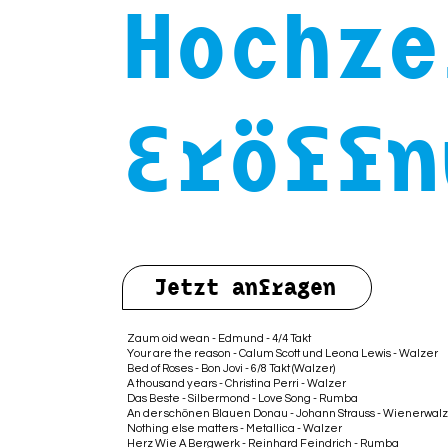
Hochze
Eröffn
Jetzt anfragen
Zaum oid wean - Edmund - 4/4 Takt
Your are the reason - Calum Scott und Leona Lewis - Walzer
Bed of Roses - Bon Jovi - 6/8 Takt (Walzer)
A thousand years - Christina Perri - Walzer
Das Beste - Silbermond - Love Song - Rumba
An der schönen Blauen Donau - Johann Strauss - Wienerwal
Nothing else matters - Metallica - Walzer
Herz Wie A Bergwerk - Reinhard Feindrich - Rumba