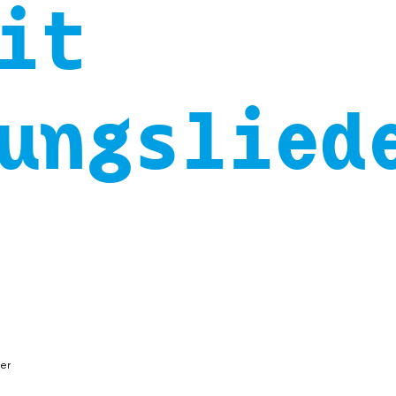
it
ungslied
zer