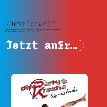
Künstlerwelt
Exklusiv betreute Livebands, DJs und Entertainment-Acts für Hochzeiten, Festivals, Firmenfeiern und große Bühnen.
Über 300 Künstler & Acts – professionell organisiert aus einer Hand.
Jetzt anfragen