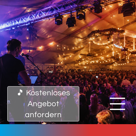
Mit uns spielt bei dir die Musik!
🎵 Kostenloses
Angebot
anfordern