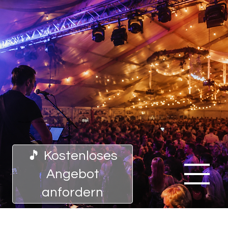
Mit uns spielt bei dir die Musik!
🎵 Kostenloses
Angebot
anfordern