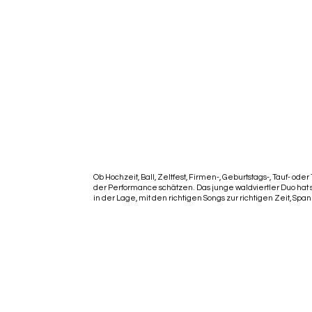
Ob Hochzeit, Ball, Zeltfest, Firmen-, Geburtstags-, Tauf- od
der Performance schätzen. Das junge waldviertler Duo hat 
in der Lage, mit den richtigen Songs zur richtigen Zeit, 