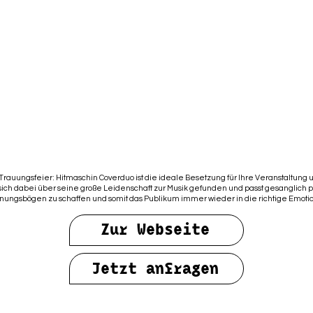
er Trauungsfeier: Hitmaschin Coverduo ist die ideale Besetzung für Ihre Veranstaltung u
sich dabei über seine große Leidenschaft zur Musik gefunden und passt gesanglich 
Spannungsbögen zu schaffen und somit das Publikum immer wieder in die richtige Emot
Zur Webseite
Jetzt anfragen