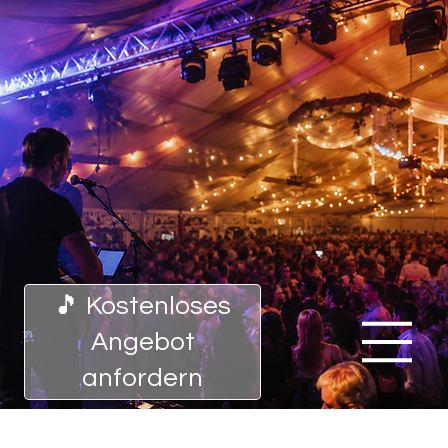
Mit uns spielt bei dir die Musik!
🎵 Kostenloses
Angebot
anfordern