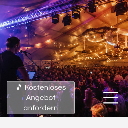
Mit uns spielt bei dir die Musik!
🎵 Kostenloses
Angebot
anfordern