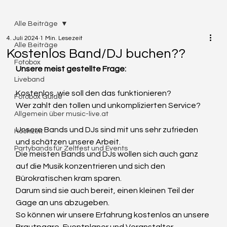
Alle Beiträge
4. Juli 2024
1 Min. Lesezeit
Alle Beiträge
Kostenlos Band/DJ buchen??
Fotobox
Unsere meist gestellte Frage:
Liveband
Kostenlos, wie soll den das funktionieren?
Fotobox Guide
Wer zahlt den tollen und unkomplizierten Service?
Allgemein über music-live.at
Unsere Bands und DJs sind mit uns sehr zufrieden 
Hochzeit
und schätzen unsere Arbeit.
Partybands für Zeltfest und Events
Die meisten Bands und DJs wollen sich auch ganz 
auf die Musik konzentrieren und sich den 
Bürokratischen kram sparen.
Darum sind sie auch bereit, einen kleinen Teil der 
Gage an uns abzugeben.
So können wir unsere Erfahrung kostenlos an unsere 
Brautpaare, Eventplaner und Veranstalter 