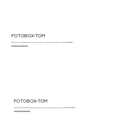
FOTOBOX-TOM
Erinnerung für die Ewigkeit Ausdruck schnell und in Studio Qualität. Service wird bei uns "GROß GESCHRIEBEN"
Hier geht's zur Homepage!
FOTOBOX-TOM
Erinnerung für die Ewigkeit Ausdruck schnell und in Studio Qualität. Service wird bei uns "GROß GESCHRIEBEN"
Hier geht's zur Homepage!