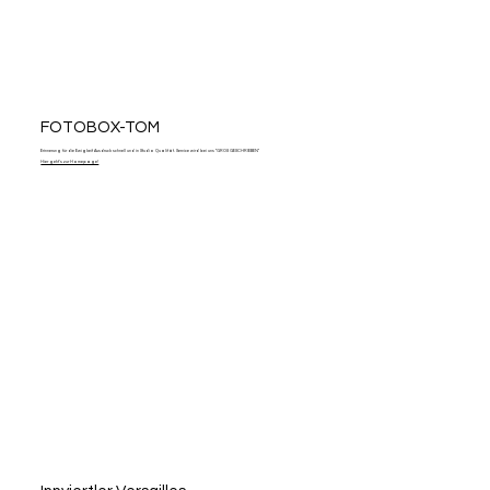
FOTOBOX-TOM
Erinnerung für die Ewigkeit Ausdruck schnell und in Studio Qualität. Service wird bei uns "GROß GESCHRIEBEN"
Hier geht's zur Homepage!