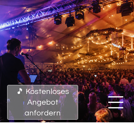
Mit uns spielt bei dir die Musik!
🎵 Kostenloses
Angebot
anfordern