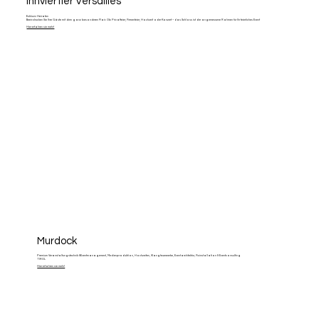
Innviertler Versailles
Exklusiv Heiraten
Beeindrucken Sie Ihre Gäste mit dem ganz besonderen Flair. Ob Privatfeier, Firmenfeier, Hochzeit oder Konzert – das Schloss ist der angemessene Rahmen für Ihr feierliches Event
Hier erfahren sie mehr!
Murdock
Premium Veranstaltungstechnik &Eventmanagement, Medienproduktion, Hochzeiten, Klangfeuerwerke, Eventarchitektur, Fixinstallation & Eventconsulting
TIROL
Hier erfahren sie mehr!